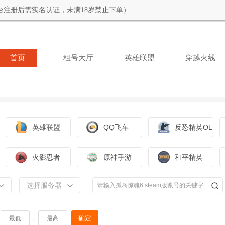
台注册后需实名认证，未满18岁禁止下单）
首页
租号大厅
英雄联盟
穿越火线
英雄联盟
QQ飞车
反恐精英OL
火影忍者
原神手游
和平精英
选择服务器
-
确定