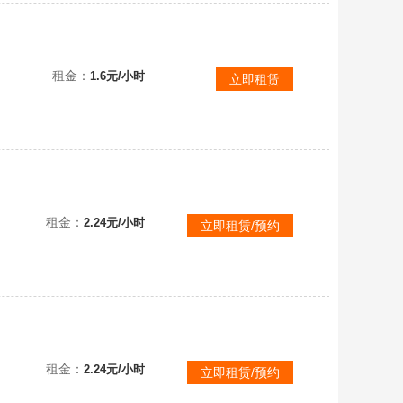
包天便宜，{孤岛惊魂6}，❤️碧育账密看描述，❤️含1到5，❤️百万金币，❤️满级传奇，全DLC
租金：
1.6元/小时
立即租赁
黄金版附带季票，包含《孤岛惊魂3：血龙》完整游戏，三个以前作反派BOSS为主角的肉鸽玩法DLC
租金：
2.24元/小时
立即租赁/预约
租金：
2.24元/小时
立即租赁/预约