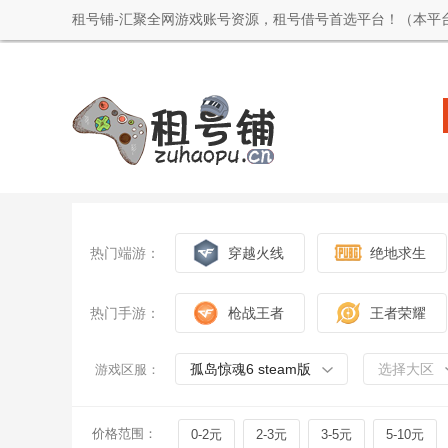
租号铺-汇聚全网游戏账号资源，租号借号首选平台！（本平
热门端游：
穿越火线
绝地求生
热门手游：
枪战王者
王者荣耀
孤岛惊魂6 steam版
选择大区
游戏区服：
价格范围：
0-2元
2-3元
3-5元
5-10元