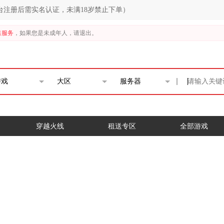
台注册后需实名认证，未满18岁禁止下单）
售服务
，如果您是未成年人，请退出。
游戏
大区
服务器
穿越火线
租送专区
全部游戏