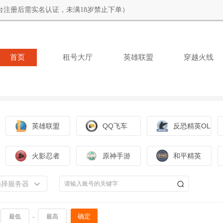
台注册后需实名认证，未满18岁禁止下单）
首页
租号大厅
英雄联盟
穿越火线
英雄联盟
QQ飞车
反恐精英OL
火影忍者
原神手游
和平精英
选择服务器
-
确定