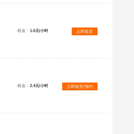
断罪终焉❤️新传说❤️破鸿贰残辉贰❤️新彩金无敌乱杀❤️瑶光终焉❤️满乾坤焚风❤️极致的性价比
租金：
1.6元/小时
立即租赁
断罪终焉紫黛❤️紫阎❤️星珀龙息神谕终焉❤️青牛蛮王猫妖❤️满美杜莎棱晶❤️无敌❤️1888万战
租金：
2.4元/小时
立即租赁/预约
断罪终焉紫黛❤️流影贰❤️V10号13传说❤️瑶光星珀龙息墨韵❤️2200万战飞升号❤️全模式无敌