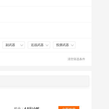
副武器
近战武器
投掷武器
清空筛选条件
顶级V10变异号❤️新传说绝弦(满配)❤️太一贰破鸿贰❤️断罪最强传说齐全❤️残辉流影贰❤️九尾仙狐
租金：
4.8元/小时