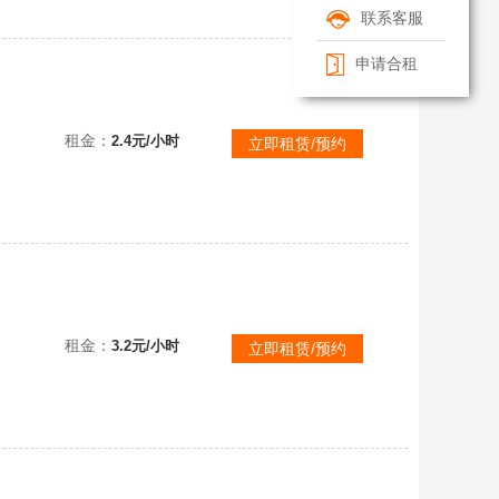
联系客服
申请合租
断罪终焉❤️V11号13把传说❤️流影贰幻空巨阙贰❤️满猩红❤️全英雄全满级❤️2888万战愈战愈勇
租金：
2.4元/小时
立即租赁/预约
断罪终焉❤️V10号二十把全传说❤️流影贰幻空❤️晶刹巨阙贰万象魅影撼天贰❤️双牛兔鼠❤️全模式无敌
租金：
3.2元/小时
立即租赁/预约