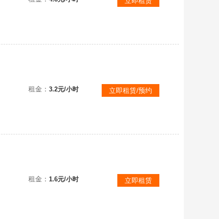
立即租赁
v10血清潘多拉飞升号断罪终焉瑶光星珀神谕19传说2700万战力巨阙贰晶刹天平广陵魅影★如意火铳丧钟
租金：
3.2元/小时
立即租赁/预约
顶级性价比变异号❤️断罪终焉❤️流影贰幻空❤️命运天平晶刹撼天❤️蛮王青牛山大王❤️千万战力
租金：
1.6元/小时
立即租赁