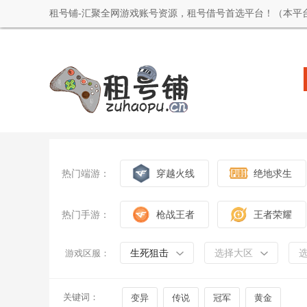
租号铺-汇聚全网游戏账号资源，租号借号首选平台！（本平
热门端游：
穿越火线
绝地求生
热门手游：
枪战王者
王者荣耀
生死狙击
选择大区
游戏区服：
关键词：
变异
传说
冠军
黄金