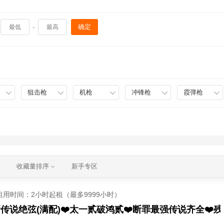
-
确定
狙击枪
机枪
冲锋枪
霞弹枪
收藏量排序
新手专区
租用时间
：2小时起租（最多9999小时）