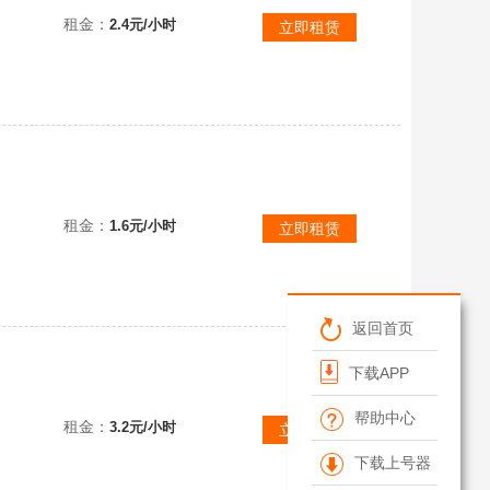
租金：
2.4元/小时
立即租赁
顶级性价比变异号❤️断罪终焉❤️残辉贰❤️满配件电翎星斗寂灭❤️瑶光终焉晶刹贰两仪贰命运
租金：
1.6元/小时
立即租赁
返回首页
下载APP
顶级变异❤️断罪终焉紫黛❤️残辉壹❤️流影命运天平贰❤️瑶光星珀墨韵碎星❤️13传说❤️1700万战
帮助中心
租金：
3.2元/小时
立即租赁
下载上号器