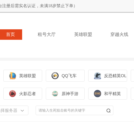
台注册后需实名认证，未满18岁禁止下单）
首页
租号大厅
英雄联盟
穿越火线
英雄联盟
QQ飞车
反恐精英OL
火影忍者
原神手游
和平精英
选择服务器