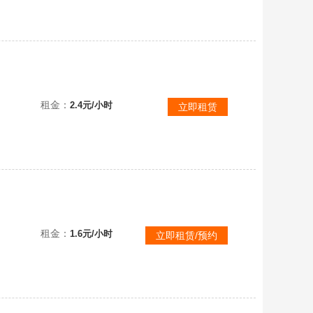
断罪终焉❤️V10号12把传说❤️流影贰❤️❤️命运双天平晶刹巨阙撼天贰❤️满鲨鱼丧钟❤️愈战愈勇
租金：
2.4元/小时
立即租赁
v8飞升号断罪终焉瑶光终焉星珀终焉无尽1994万战力流影命运天平纵横贰残辉壹★丧钟怀旧经典
租金：
1.6元/小时
立即租赁/预约