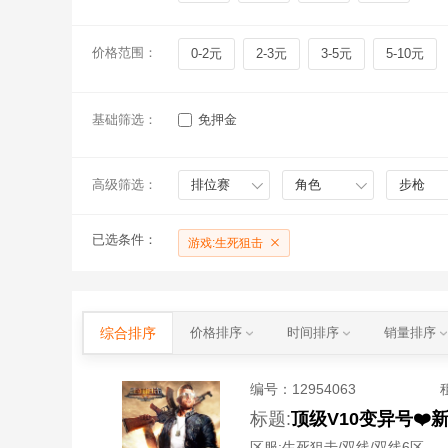
价格范围：
0-2元
2-3元
3-5元
5-10元
基础筛选：
免押金
高级筛选：
排位赛
角色
步枪
已选条件：
游戏:生死狙击
综合排序
价格排序
时间排序
销量排序
编号：
12954063
标题:
区服:
生死狙击/双线/双线6区