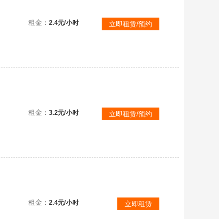
断罪终焉❤️V10号17把全传说❤️流影贰幻空❤️金角银角❤️晶刹巨阙贰❤️全满天赋❤️1600万战
租金：
2.4元/小时
立即租赁/预约
断罪终焉❤️V11号17把顶级传❤️流影贰幻空❤️金角银角❤️三千万战三强满神谕❤️终极六臂阿瑞斯
租金：
3.2元/小时
立即租赁/预约
断罪终焉❤️残辉贰❤️流影命运贰❤️满配电翎飓风烛阳浮光❤️瑶光星珀墨韵碎星❤️2000万战飞升号
租金：
2.4元/小时
立即租赁