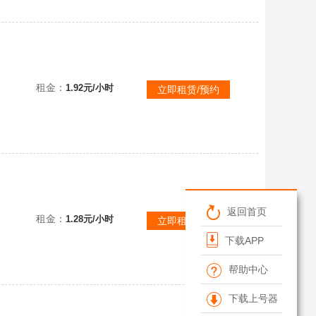
【联盟一区】2000皮肤龙瞎丨灵魂亚索永恩赵云吕布丨6终极摄魂VN创战纪丨神龙神王冠军套星守KDA【
租金：
1.92元/小时
立即租赁/预约
者阿狸⚡
返回首页
租金：
1.28元/小时
立即租赁/预约
下载APP
帮助中心
下载上号器