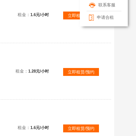
联系客服
⚡全英雄⚡可排位⚡800皮肤⚡龙瞎⚡黄金白银⚡摄魂VN⚡龙嘴⚡卧虎⚡嫦娥⚡IG刀妹⚡剑姬⚡冰雪节系列
租金：
1.6元/小时
立即租赁/预约
申请合租
租金：
1.28元/小时
立即租赁/预约
联盟一区1209原皮+1908炫⚡97至臻⚡️可排⚡️龙的传人⚡玉剑男女刀⚡云顶刀妹⚡冰雪节⚡情人节
租金：
1.6元/小时
立即租赁/预约