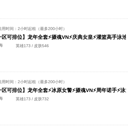
租用时间
：2小时起租（最多200小时）
盟一区可排位】龙年全套⚡摄魂VN⚡庆典女皇⚡️灌篮高手泳池
海
英雄173 / 皮肤546
租用时间
：2小时起租（最多200小时）
盟一区可排位】龙年全套⚡冰原女警⚡摄魂VN⚡周年诺手⚡泳
海
英雄173 / 皮肤732