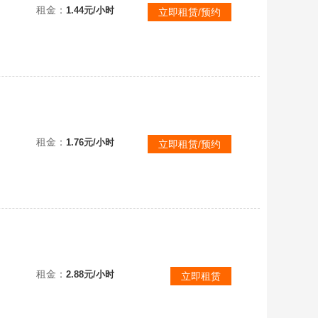
租金：
1.44元/小时
立即租赁/预约
租金：
1.76元/小时
立即租赁/预约
❤️8000皮【联盟一区❤️灵活黄金可排位】3色炫彩瞎⭐摄魂青年⭐双奥斯曼⭐哥特钢丝⭐庆典冰原⭐斩星
租金：
2.88元/小时
立即租赁