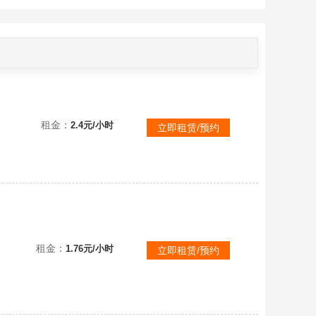
★无果即退★
租金：
2.4元/小时
立即租赁/预约
【联盟一区】顶级1608可排位⭐全英雄虐菜号⭐段位及时更新⭐云顶之弈⭐商城开放⭐全至臻神话⭐全战队皮
租金：
1.76元/小时
立即租赁/预约