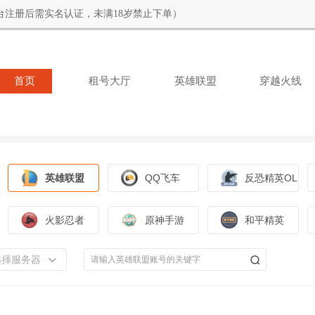
台注册后需实名认证，未满18岁禁止下单）
首页
租号大厅
英雄联盟
穿越火线
英雄联盟
QQ飞车
反恐精英OL
火影忍者
原神手游
和平精英
选择服务器