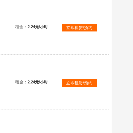
租金：
2.24元/小时
立即租赁/预约
7000皮【联盟一区★可排位】❤️龙瞎❤️烈焰美人VN❤️奥斯曼蛮王❤青年庆典哥特❤灌篮高手
租金：
2.24元/小时
立即租赁/预约
⚡神王西部魔影