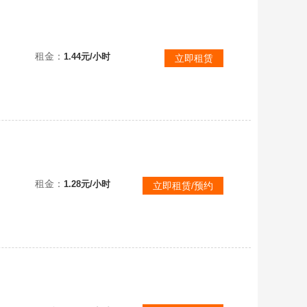
满级海克斯白银黄金可排炸鱼虐菜全英雄♥️源计划西部幻灵玉剑星守泳池♥️限定神龙尊者太空律动
租金：
1.44元/小时
立即租赁
1200皮肤未来EZ终极萨勒芬妮龙猴穿星魔锋赵云卧虎藏龙IG-KDA猩红星守套西部套冰雪节系列套12
租金：
1.28元/小时
立即租赁/预约
██ 936原皮679炫彩49神话丨可排位丨龙瞎丨金卡莎丨殿堂狐狸丨斩星穿星丨甜心格温丨玉剑男女刀