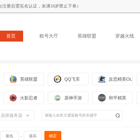
台注册后需实名认证，未满18岁禁止下单）
首页
租号大厅
英雄联盟
穿越火线
英雄联盟
QQ飞车
反恐精英OL
火影忍者
原神手游
和平精英
选择服务器
-
确定