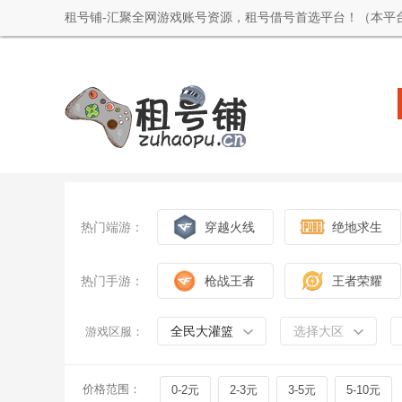
租号铺-汇聚全网游戏账号资源，租号借号首选平台！（本平
热门端游：
穿越火线
绝地求生
热门手游：
枪战王者
王者荣耀
全民大灌篮
选择大区
游戏区服：
价格范围：
0-2元
2-3元
3-5元
5-10元