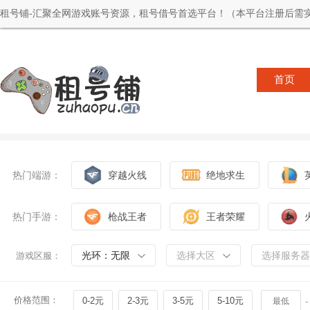
租号铺-汇聚全网游戏账号资源，租号借号首选平台！（本平台注册后需实
首页
热门端游：
穿越火线
绝地求生
热门手游：
枪战王者
王者荣耀
光环：无限
选择大区
选择服务器
游戏区服：
价格范围：
0-2元
2-3元
3-5元
5-10元
-