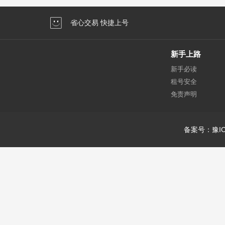
省心交易 快捷上号
新手上路
新手必读
租号安全
免责声明
备案号：豫IC