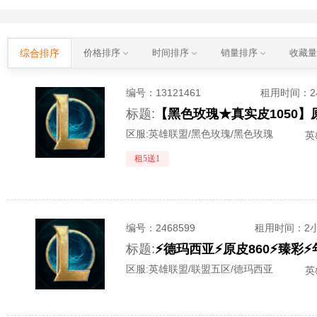
综合排序
价格排序
时间排序
销量排序
收藏
编号：
13121461
租用时间
：
标题:
区服:
英雄联盟/黑色玫瑰/黑色玫瑰
英
租5送1
编号：
2468599
租用时间
：2
标题:
⚡德玛西亚⚡原皮860⚡臻彩
区服:
英雄联盟/联盟五区/德玛西亚
英