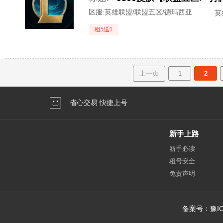
区服:
英雄联盟/联盟五区/德玛西亚
英
租5送1
上一页
1
2
省心交易 快捷上号
新手上路
新手必读
租号安全
免责声明
备案号：豫IC