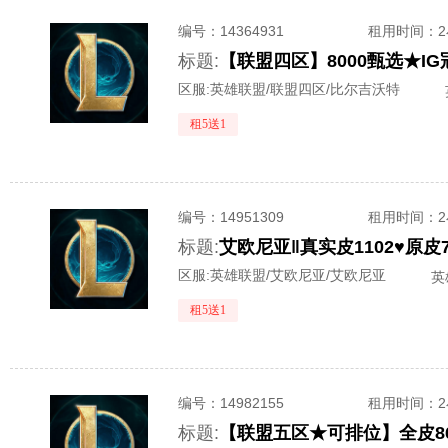
编号：
14364931
租用时间
：
标题:
区服:
英雄联盟/联盟四区/比尔吉沃特
租5送1
编号：
14951309
租用时间
：
标题:
艾欧尼亚‖真实皮1102♥原皮
区服:
英雄联盟/艾欧尼亚/艾欧尼亚
英
租5送1
编号：
14982155
租用时间
：
标题:
【联盟五区★可排位】全皮86