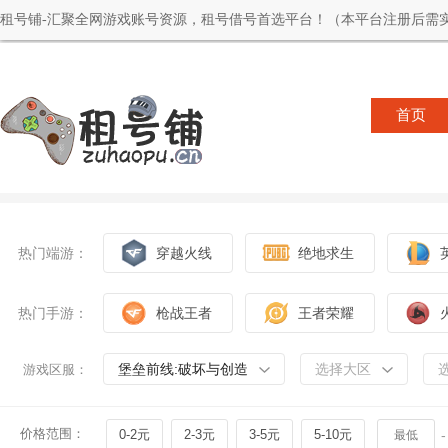
租号铺-汇聚全网游戏账号资源，租号借号首选平台！（本平台注册后需实
首页
热门端游：
穿越火线
绝地求生
热门手游：
枪战王者
王者荣耀
堡垒前线:破坏与创造
选择大区
游戏区服：
价格范围：
0-2元
2-3元
3-5元
5-10元
-