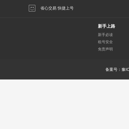
省心交易 快捷上号
新手上路
新手必读
租号安全
免责声明
备案号：豫IC