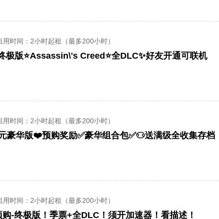
租用时间
：2小时起租（最多200小时）
极版⭐️Assassin\'s Creed⭐️全DLC✨好友开通可联机
租用时间
：2小时起租（最多200小时）
8元豪华版❤️预购奖励✅豪华组合包✅♋送满级全收集存档
租用时间
：2小时起租（最多200小时）
购-终极版！季票+全DLC！须开加速器！看描述！