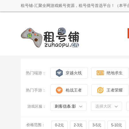
租号铺-汇聚全网游戏账号资源，租号借号首选平台！（本平
热门端游：
穿越火线
绝地求生
热门手游：
枪战王者
王者荣耀
刺客信条:影
选择大区
游戏区服：
价格范围：
0-2元
2-3元
3-5元
5-10元