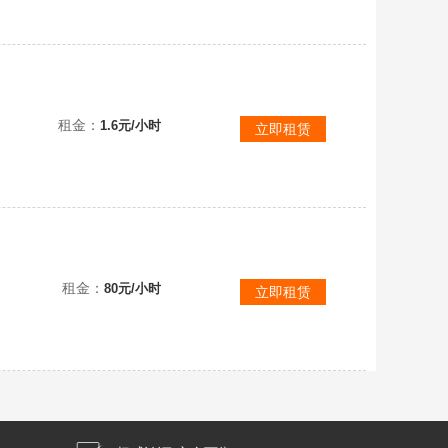
1号，{刺客信条：影}，❤️碧育账密看描述，❤️578元最终版，全DLC，夺命忍者刺客，传奇武士
租金：
1.6元/小时
立即租赁
租金：
80元/小时
立即租赁