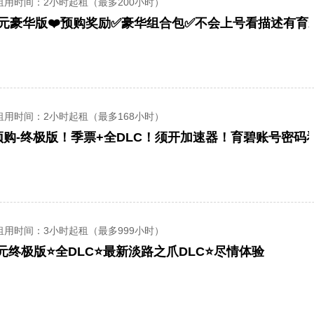
租用时间
：2小时起租（最多200小时）
8元豪华版❤️预购奖励✅豪华组合包✅不会上号看描述有育
租用时间
：2小时起租（最多168小时）
购-终极版！季票+全DLC！须开加速器！育碧账号密码
租用时间
：3小时起租（最多999小时）
8元终极版⭐全DLC⭐最新淡路之爪DLC⭐尽情体验