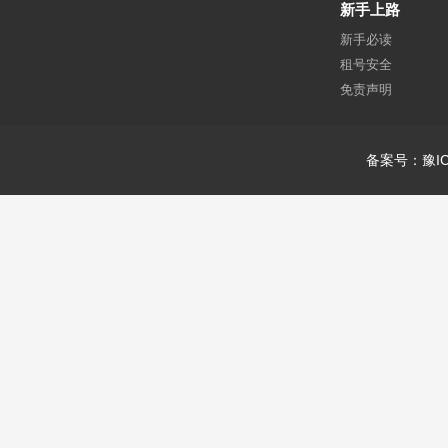
新手上路
新手必读
租号安全
免责声明
备案号：豫IC