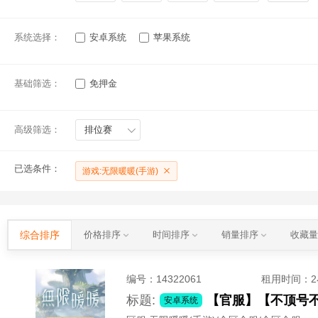
系统选择：
安卓系统
苹果系统
基础筛选：
免押金
高级筛选：
排位赛
已选条件：
游戏:无限暖暖(手游)
综合排序
价格排序
时间排序
销量排序
收藏
编号：
14322061
租用时间
：
标题:
安卓系统