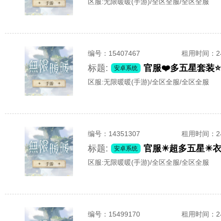
区服:
无限暖暖(手游)/全区全服/全区全服
编号：
15407467
租用时间
：
标题:
官服❤️多五星套装
安卓系统
区服:
无限暖暖(手游)/全区全服/全区全服
编号：
14351307
租用时间
：
标题:
官服☀超多五星☀
安卓系统
区服:
无限暖暖(手游)/全区全服/全区全服
编号：
15499170
租用时间
：