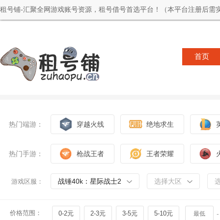
租号铺-汇聚全网游戏账号资源，租号借号首选平台！（本平台注册后需实
首页
热门端游：
穿越火线
绝地求生
热门手游：
枪战王者
王者荣耀
战锤40k：星际战士2
选择大区
游戏区服：
价格范围：
0-2元
2-3元
3-5元
5-10元
-