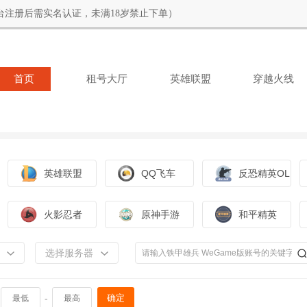
台注册后需实名认证，未满18岁禁止下单）
首页
租号大厅
英雄联盟
穿越火线
英雄联盟
QQ飞车
反恐精英OL
火影忍者
原神手游
和平精英
选择服务器
-
确定