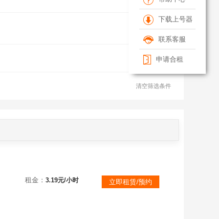
下载上号器
联系客服
申请合租
清空筛选条件
租金：
3.19元/小时
立即租赁/预约