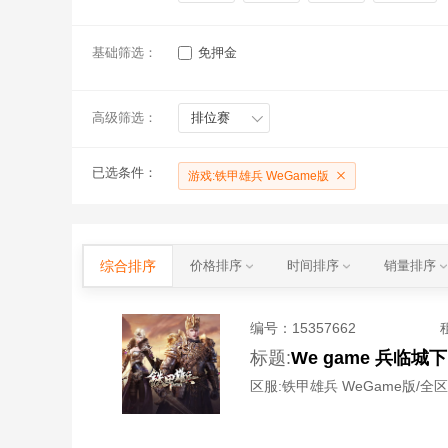
基础筛选：
免押金
高级筛选：
排位赛
已选条件：
游戏:铁甲雄兵 WeGame版
综合排序
价格排序
时间排序
销量排序
编号：
15357662
标题:
We game 兵临城
区服:
铁甲雄兵 WeGame版/全