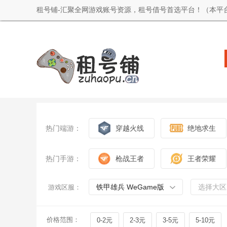
租号铺-汇聚全网游戏账号资源，租号借号首选平台！（本平
热门端游：
穿越火线
绝地求生
热门手游：
枪战王者
王者荣耀
铁甲雄兵 WeGame版
选择大区
游戏区服：
价格范围：
0-2元
2-3元
3-5元
5-10元