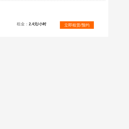
老区全武将全传承，帝王号，4觉醒，4星耀，七套典藏，配套辉石，武将小兵皮基本每个都有
租金：
2.4元/小时
立即租赁/预约
租金：
4.8元/小时
立即租赁
权威认证 安全可靠