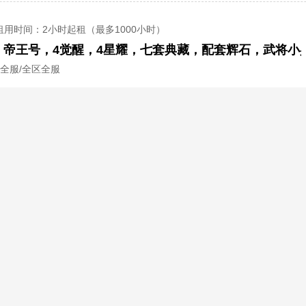
租用时间
：2小时起租（最多1000小时）
区全服/全区全服
租用时间
：2小时起租（最多200小时）
甲雄兵区wegame登陆
区全服/全区全服
第
1
页/共
1
页
7*24小时 专属客服