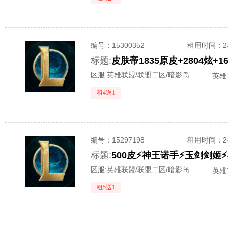
编号：
15300352
租用时间
：
标题:
皮肤帝1835原皮+2804炫+1
区服:
英雄联盟/联盟二区/暗影岛
英雄1
租4送1
编号：
15297198
租用时间
：
标题:
500皮⚡神王诺手⚡玉剑剑姬
区服:
英雄联盟/联盟二区/暗影岛
英雄1
租5送1