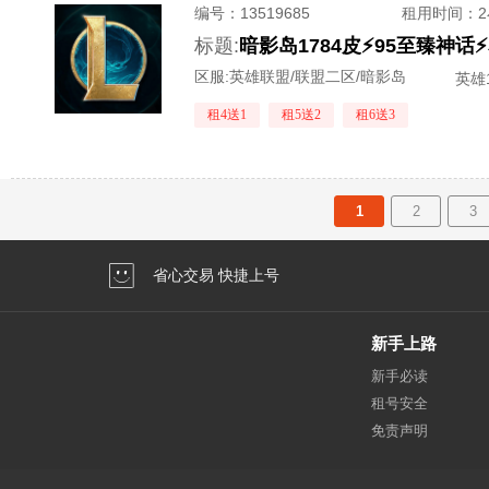
编号：
13519685
租用时间
：
标题:
区服:
英雄联盟/联盟二区/暗影岛
英雄1
租4送1
租5送2
租6送3
1
2
3
省心交易 快捷上号
新手上路
新手必读
租号安全
免责声明