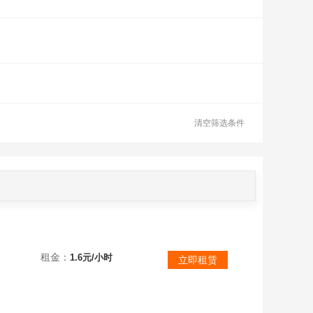
清空筛选条件
情看描述
租金：
1.6元/小时
立即租赁