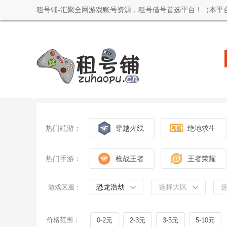
租号铺-汇聚全网游戏账号资源，租号借号首选平台！（本平
热门端游：
穿越火线
绝地求生
热门手游：
枪战王者
王者荣耀
恐龙浩劫
选择大区
游戏区服：
价格范围：
0-2元
2-3元
3-5元
5-10元