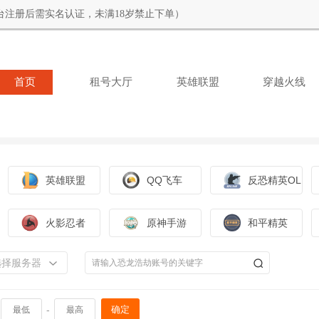
台注册后需实名认证，未满18岁禁止下单）
首页
租号大厅
英雄联盟
穿越火线
英雄联盟
QQ飞车
反恐精英OL
火影忍者
原神手游
和平精英
选择服务器
-
确定