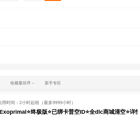
收藏量排序
新手专区
租用时间
：2小时起租（最多9999小时）
Exoprimal⭐终极版⭐已绑卡普空ID⭐全dlc商城清空⭐详