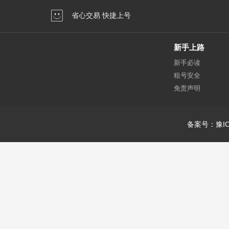
省心交易 快捷上号
新手上路
新手必读
租号安全
免责声明
备案号：豫IC