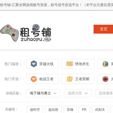
租号铺-汇聚全网游戏账号资源，租号借号首选平台！（本平台注册后需实
首页
热门端游：
穿越火线
绝地求生
热门手游：
枪战王者
王者荣耀
地下城与勇士
选择大区
选择服务
游戏区服：
关键词：
超时空
超自然
至臻
PK
武则天