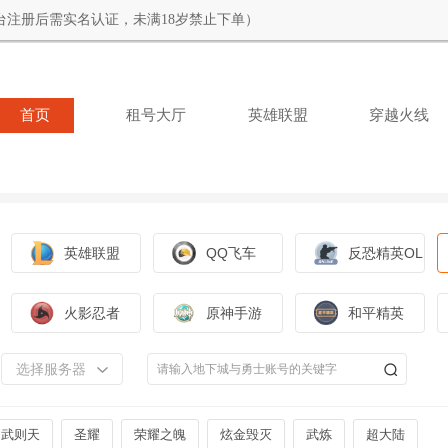
台注册后需实名认证，未满18岁禁止下单）
首页
租号大厅
英雄联盟
穿越火线
英雄联盟
QQ飞车
反恐精英OL
火影忍者
原神手游
和平精英
选择服务器
武则天
圣耀
荣耀之魄
炫金毁灭
武炼
超大陆