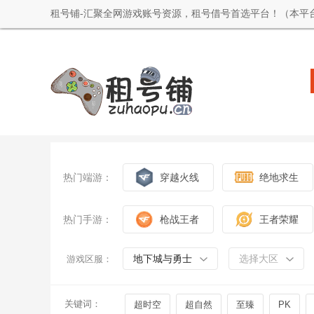
租号铺-汇聚全网游戏账号资源，租号借号首选平台！（本平
热门端游：
穿越火线
绝地求生
热门手游：
枪战王者
王者荣耀
地下城与勇士
选择大区
游戏区服：
关键词：
超时空
超自然
至臻
PK