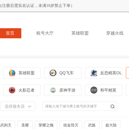
台注册后需实名认证，未满18岁禁止下单）
首页
租号大厅
英雄联盟
穿越火线
英雄联盟
QQ飞车
反恐精英OL
火影忍者
原神手游
和平精英
选择服务器
武则天
圣耀
荣耀之魄
炫金毁灭
武炼
超大陆