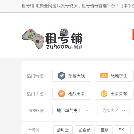
租号铺-汇聚全网游戏账号资源，租号借号首选平台！（本平
热门端游：
穿越火线
绝地求生
热门手游：
枪战王者
王者荣耀
地下城与勇士
选择大区
游戏区服：
关键词：
超时空
超自然
至臻
PK