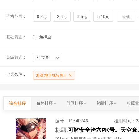
价格范围：
0-2元
2-3元
3-5元
5-10元
-
基础筛选：
免押金
高级筛选：
排位赛
已选条件：
游戏:地下城与勇士
综合排序
价格排序
时间排序
销量排序
收藏
编号：
11640746
租用时间
：
标题:
可解安全跨六PK号。天空
区服:
地下城与勇士/跨六/黑龙江1区