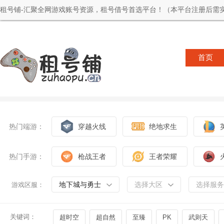
租号铺-汇聚全网游戏账号资源，租号借号首选平台！（本平台注册后需实
首页
热门端游：
穿越火线
绝地求生
热门手游：
枪战王者
王者荣耀
地下城与勇士
选择大区
选择服务
游戏区服：
关键词：
超时空
超自然
至臻
PK
武则天