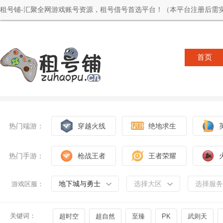
租号铺-汇聚全网游戏账号资源，租号借号首选平台！（本平台注册后需实
首页
热门端游：
穿越火线
绝地求生
热门手游：
枪战王者
王者荣耀
地下城与勇士
选择大区
选择服务
游戏区服：
关键词：
超时空
超自然
至臻
PK
武则天