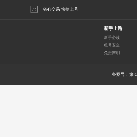
省心交易 快捷上号
新手上路
新手必读
租号安全
免责声明
备案号：豫IC