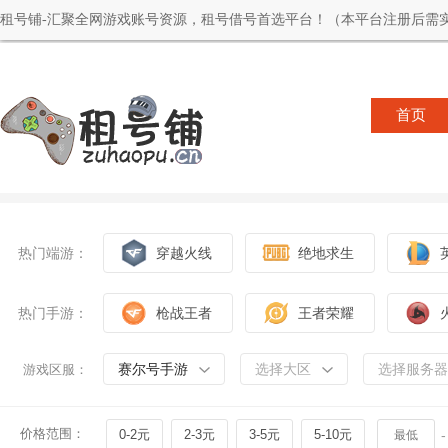
租号铺-汇聚全网游戏账号资源，租号借号首选平台！（本平台注册后需实
首页
热门端游：
穿越火线
绝地求生
热门手游：
枪战王者
王者荣耀
赛尔号手游
选择大区
选择服务器
游戏区服：
价格范围：
0-2元
2-3元
3-5元
5-10元
-