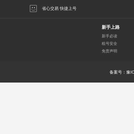
省心交易 快捷上号
新手上路
新手必读
租号安全
免责声明
备案号：豫IC