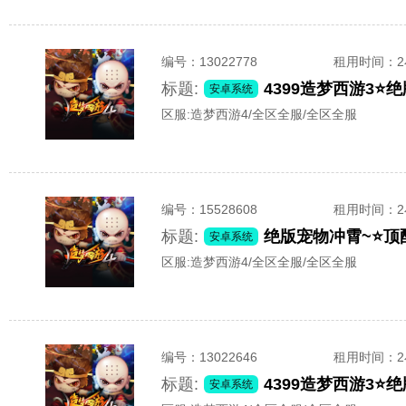
编号：
13022778
租用时间
：
标题:
安卓系统
区服:
造梦西游4/全区全服/全区全服
编号：
15528608
租用时间
：
标题:
安卓系统
区服:
造梦西游4/全区全服/全区全服
编号：
13022646
租用时间
：
标题:
安卓系统