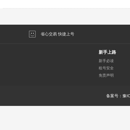
省心交易 快捷上号
新手上路
新手必读
租号安全
免责声明
备案号：豫IC