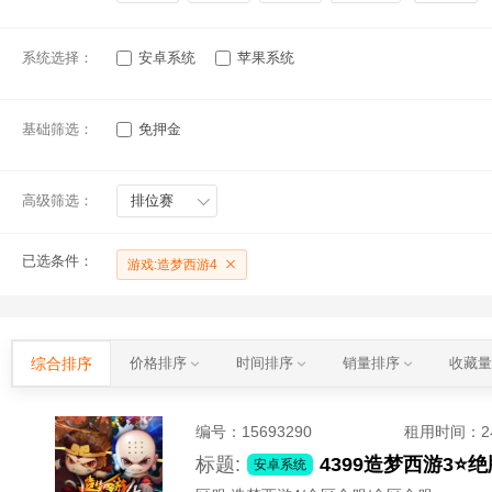
系统选择：
安卓系统
苹果系统
基础筛选：
免押金
高级筛选：
排位赛
已选条件：
游戏:造梦西游4
综合排序
价格排序
时间排序
销量排序
收藏
编号：
15693290
租用时间
：
标题:
安卓系统