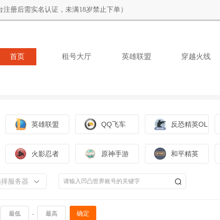
台注册后需实名认证，未满18岁禁止下单）
首页
租号大厅
英雄联盟
穿越火线
英雄联盟
QQ飞车
反恐精英OL
火影忍者
原神手游
和平精英
选择服务器
-
确定