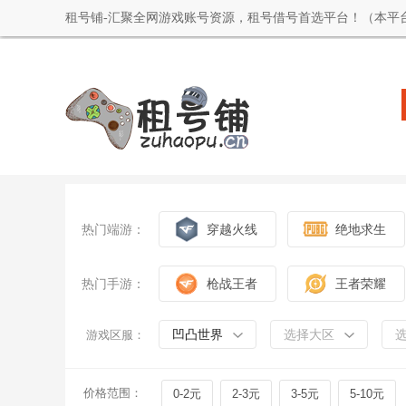
租号铺-汇聚全网游戏账号资源，租号借号首选平台！（本平
热门端游：
穿越火线
绝地求生
热门手游：
枪战王者
王者荣耀
凹凸世界
选择大区
游戏区服：
价格范围：
0-2元
2-3元
3-5元
5-10元