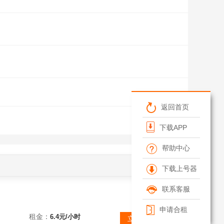
返回首页
清空筛选条件
下载APP
帮助中心
下载上号器
联系客服
申请合租
世界OL账号【九游版本】安卓租号异能者百级羊驼暴力叨级放逐完美叨龙影雷鸟瓜，游戏里面切换到账号密登录
租金：
6.4元/小时
立即租赁