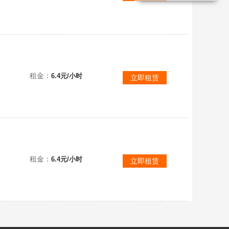
迷 你世界账号【官方版本】安卓苹果通用角色装扮皮肤坐物队长汤姆特工罗拉小淘气助教
租金：
6.4元/小时
立即租赁
武官方版本
租金：
6.4元/小时
立即租赁