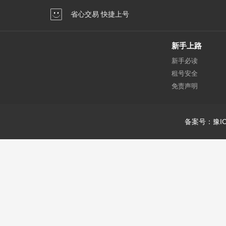
省心交易 快捷上号
新手上路
新手必读
租号安全
免责声明
备案号：豫IC