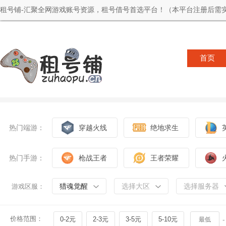
租号铺-汇聚全网游戏账号资源，租号借号首选平台！（本平台注册后需实
首页
热门端游：
穿越火线
绝地求生
热门手游：
枪战王者
王者荣耀
猎魂觉醒
选择大区
选择服务器
游戏区服：
价格范围：
0-2元
2-3元
3-5元
5-10元
-