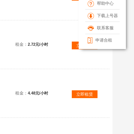
帮助中心
下载上号器
联系客服
申请合租
侠投林，五星院长，五星英雄多，可玩性很高，可以当小号刷原神，可以包月价格实惠
租金：
2.72元/小时
立即租赁
租金：
4.48元/小时
立即租赁