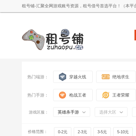
租号铺-汇聚全网游戏账号资源，租号借号首选平台！（本平
热门端游：
穿越火线
绝地求生
热门手游：
枪战王者
王者荣耀
英雄杀手游
选择大区
游戏区服：
价格范围：
0-2元
2-3元
3-5元
5-10元