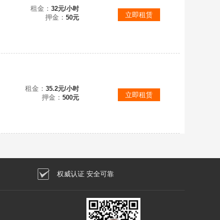
亲征皇帝，裂帛霍去病。上官婉儿，杨玉环，其他还有得基本都有，5小时起租，
租金：
32元/小时
立即租赁
押金：
50元
租金：
35.2元/小时
立即租赁
押金：
500元
权威认证 安全可靠