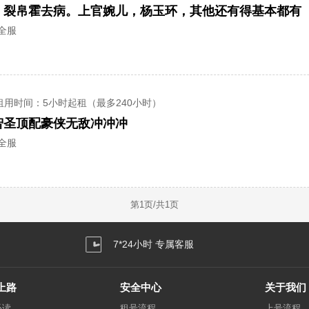
全服
租用时间
：5小时起租（最多240小时）
智圣顶配豪侠无敌冲冲冲
全服
第
1
页/共
1
页
7*24小时 专属客服
上路
安全中心
关于我们
必读
租号流程
上号流程