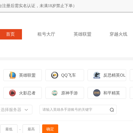
台注册后需实名认证，未满18岁禁止下单）
首页
租号大厅
英雄联盟
穿越火线
英雄联盟
QQ飞车
反恐精英OL
火影忍者
原神手游
和平精英
选择服务器
-
确定