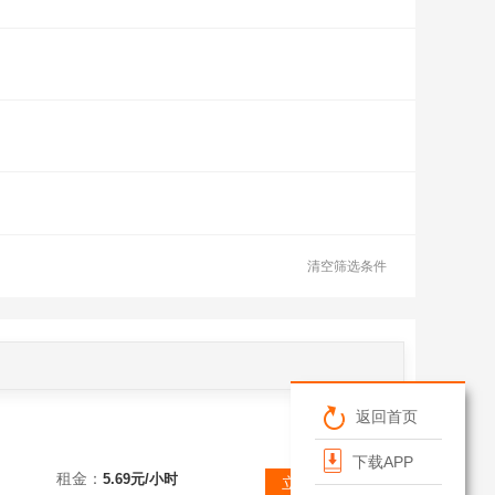
清空筛选条件
返回首页
下载APP
骠骑芈月 石化净坛诸葛 商偷姬浪兰包众判院长 宇文化及 孟获 卸贪主任 需协助登录详情看图
租金：
5.69元/小时
立即租赁