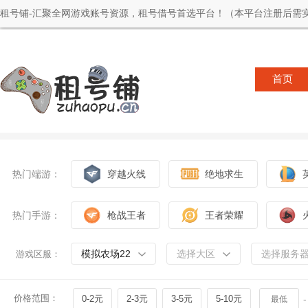
租号铺-汇聚全网游戏账号资源，租号借号首选平台！（本平台注册后需实
首页
热门端游：
穿越火线
绝地求生
热门手游：
枪战王者
王者荣耀
模拟农场22
选择大区
选择服务
游戏区服：
价格范围：
0-2元
2-3元
3-5元
5-10元
-