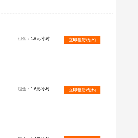
租金：
1.6元/小时
立即租赁/预约
租金：
1.6元/小时
立即租赁/预约