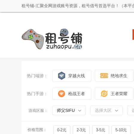
租号铺-汇聚全网游戏账号资源，租号借号首选平台！（本平
热门端游：
穿越火线
绝地求生
热门手游：
枪战王者
王者荣耀
师父SIFU
选择大区
游戏区服：
价格范围：
0-2元
2-3元
3-5元
5-10元