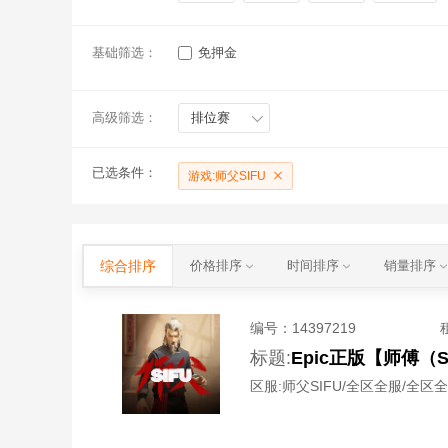
基础筛选：
免押金
高级筛选：
排位赛
已选条件：
游戏:师父SIFU
综合排序
价格排序
时间排序
销量排序
编号：
14397219
标题:
Epic正版【师傅（
区服:
师父SIFU/全区全服/全区