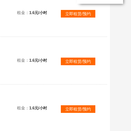
租金：
1.6元/小时
立即租赁/预约
租金：
1.6元/小时
立即租赁/预约
租金：
1.6元/小时
立即租赁/预约