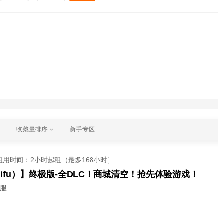
收藏量排序
新手专区
租用时间
：2小时起租（最多168小时）
Sifu）】终极版-全DLC！商城清空！抢先体验游戏！
全服