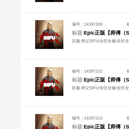
编号：
14397209
标题:
Epic正版【师傅（
区服:
师父SIFU/全区全服/全区
编号：
14397210
标题:
Epic正版【师傅（
区服:
师父SIFU/全区全服/全区
编号：
14397214
标题:
Epic正版【师傅（