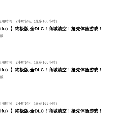
租用时间
：2小时起租（最多168小时）
Sifu）】终极版-全DLC！商城清空！抢先体验游戏！
全服
租用时间
：2小时起租（最多168小时）
Sifu）】终极版-全DLC！商城清空！抢先体验游戏！
全服
租用时间
：2小时起租（最多168小时）
Sifu）】终极版-全DLC！商城清空！抢先体验游戏！