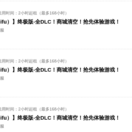
租用时间
：2小时起租（最多168小时）
Sifu）】终极版-全DLC！商城清空！抢先体验游戏！
全服
租用时间
：2小时起租（最多168小时）
Sifu）】终极版-全DLC！商城清空！抢先体验游戏！
全服
租用时间
：2小时起租（最多168小时）
Sifu）】终极版-全DLC！商城清空！抢先体验游戏！
全服