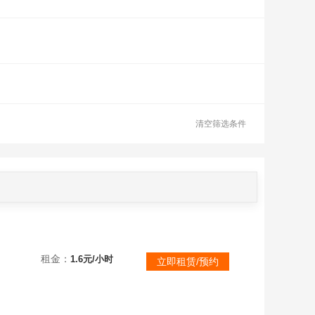
清空筛选条件
租金：
1.6元/小时
立即租赁/预约