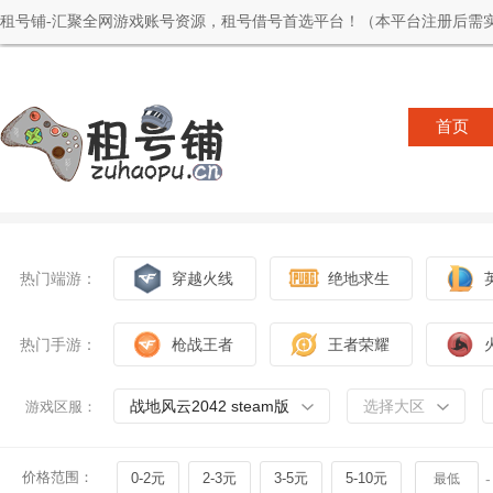
租号铺-汇聚全网游戏账号资源，租号借号首选平台！（本平台注册后需实
首页
热门端游：
穿越火线
绝地求生
热门手游：
枪战王者
王者荣耀
战地风云2042 steam版
选择大区
游戏区服：
价格范围：
0-2元
2-3元
3-5元
5-10元
-