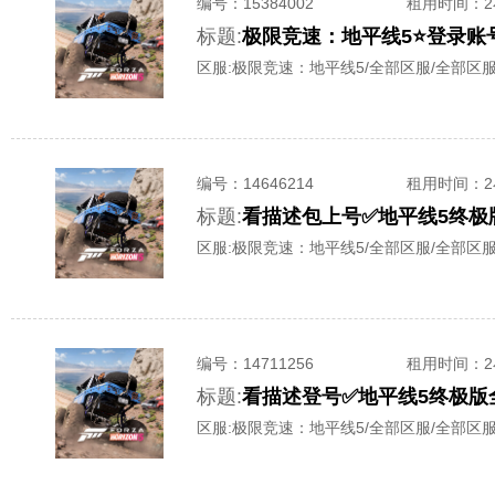
编号：
15384002
租用时间
：
标题:
区服:
极限竞速：地平线5/全部区服/全部区
编号：
14646214
租用时间
：
标题:
区服:
极限竞速：地平线5/全部区服/全部区
编号：
14711256
租用时间
：
标题:
区服:
极限竞速：地平线5/全部区服/全部区