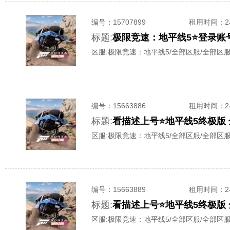
编号：
15707899
租用时间
：
标题:
区服:
极限竞速：地平线5/全部区服/全部区
编号：
15663886
租用时间
：
标题:
区服:
极限竞速：地平线5/全部区服/全部区
编号：
15663889
租用时间
：
标题:
区服:
极限竞速：地平线5/全部区服/全部区