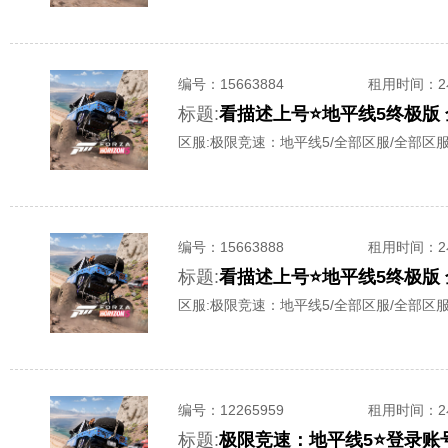
编号：
15663884
租用时间
：
标题:
区服:
极限竞速：地平线5/全部区服/全部区
编号：
15663888
租用时间
：
标题:
区服:
极限竞速：地平线5/全部区服/全部区
编号：
12265959
租用时间
：
标题: