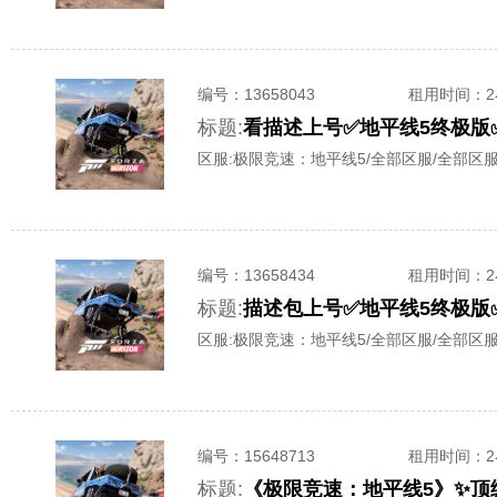
编号：
13658043
租用时间
：
标题:
区服:
极限竞速：地平线5/全部区服/全部区
编号：
13658434
租用时间
：
标题:
区服:
极限竞速：地平线5/全部区服/全部区
编号：
15648713
租用时间
：
标题: