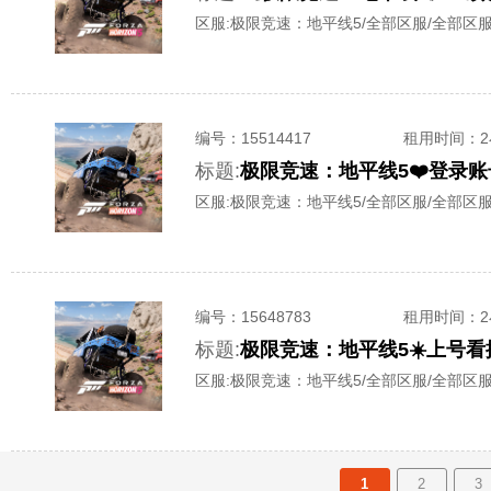
区服:
极限竞速：地平线5/全部区服/全部区
编号：
15514417
租用时间
：
标题:
区服:
极限竞速：地平线5/全部区服/全部区
编号：
15648783
租用时间
：
标题:
区服:
极限竞速：地平线5/全部区服/全部区
1
2
3