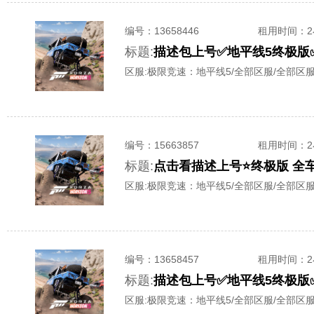
编号：
13658446
租用时间
：
标题:
区服:
极限竞速：地平线5/全部区服/全部区
编号：
15663857
租用时间
：
标题:
区服:
极限竞速：地平线5/全部区服/全部区
编号：
13658457
租用时间
：
标题:
区服:
极限竞速：地平线5/全部区服/全部区