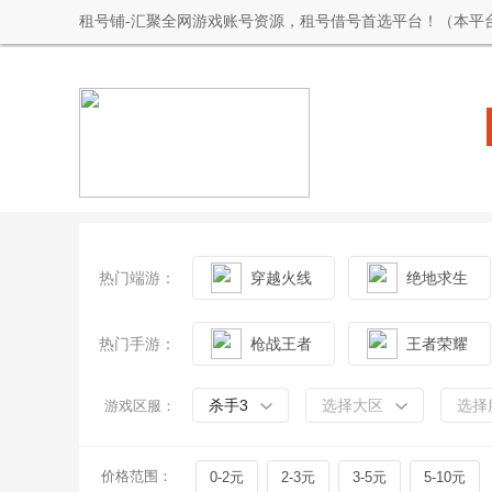
租号铺-汇聚全网游戏账号资源，租号借号首选平台！（本平
热门端游：
穿越火线
绝地求生
热门手游：
枪战王者
王者荣耀
杀手3
选择大区
选择
游戏区服：
价格范围：
0-2元
2-3元
3-5元
5-10元