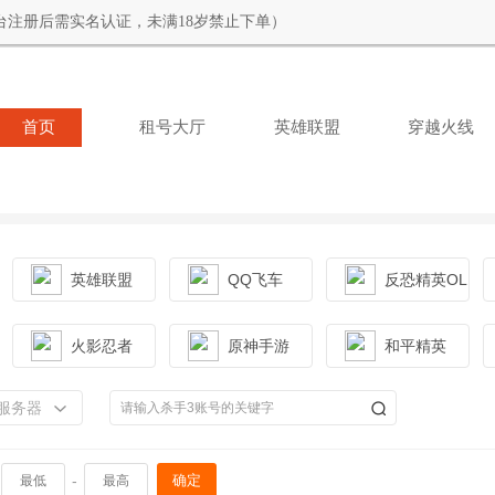
台注册后需实名认证，未满18岁禁止下单）
首页
租号大厅
英雄联盟
穿越火线
英雄联盟
QQ飞车
反恐精英OL
火影忍者
原神手游
和平精英
服务器
-
确定