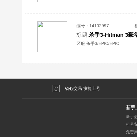
编号：
14102997
标题:
杀手3-Hitman
区服:
杀手3/EPIC/EPIC
省心交易 快捷上号
新手
新手
租号
免责