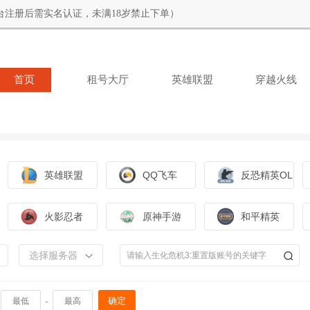
台注册后需实名认证，未满18岁禁止下单）
首页
租号大厅
英雄联盟
穿越火线
英雄联盟
QQ飞车
反恐精英OL
火影忍者
原神手游
和平精英
选择服务器
-
确定