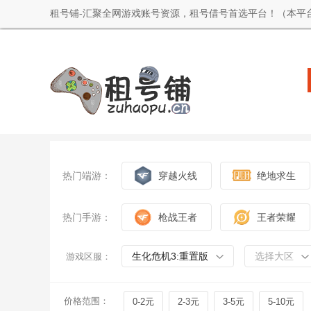
租号铺-汇聚全网游戏账号资源，租号借号首选平台！（本平
热门端游：
穿越火线
绝地求生
热门手游：
枪战王者
王者荣耀
生化危机3:重置版
选择大区
游戏区服：
价格范围：
0-2元
2-3元
3-5元
5-10元