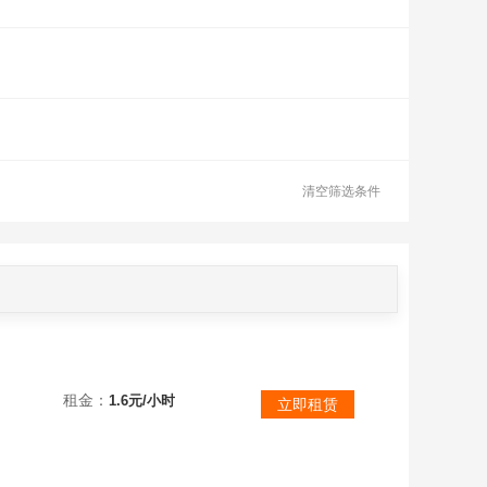
清空筛选条件
品极致体验
租金：
1.6元/小时
立即租赁