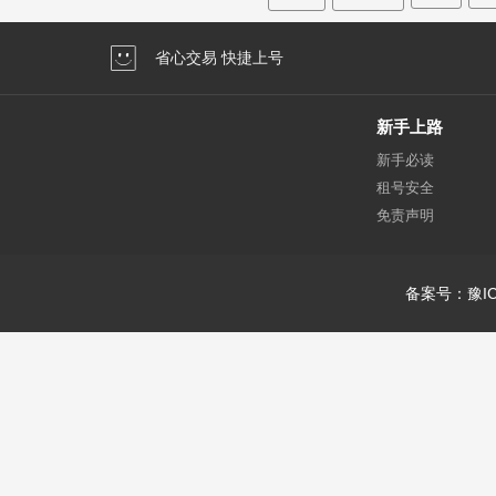
省心交易 快捷上号
新手上路
新手必读
租号安全
免责声明
备案号：豫IC