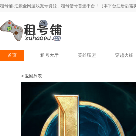
租号铺-汇聚全网游戏账号资源，租号借号首选平台！（本平台注册后需实
首页
租号大厅
英雄联盟
穿越火线
< 返回列表