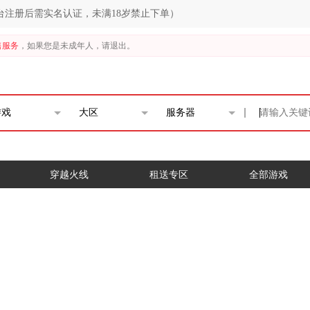
台注册后需实名认证，未满18岁禁止下单）
售服务
，如果您是未成年人，请退出。
游戏
大区
服务器
穿越火线
租送专区
全部游戏