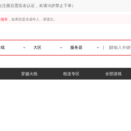
台注册后需实名认证，未满18岁禁止下单）
售服务
，如果您是未成年人，请退出。
游戏
大区
服务器
穿越火线
租送专区
全部游戏