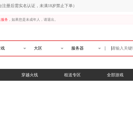
台注册后需实名认证，未满18岁禁止下单）
售服务
，如果您是未成年人，请退出。
游戏
大区
服务器
穿越火线
租送专区
全部游戏