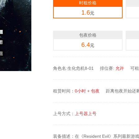
时租价格
1.6
元
包夜价格
6.4
元
角色名:生化危机8-01
排位赛:
允许
可租
租赁时间：
0小时 + 包夜
距离包夜开始还
上号方式：
上号器上号
装备描述：在《Resident Evil》系列