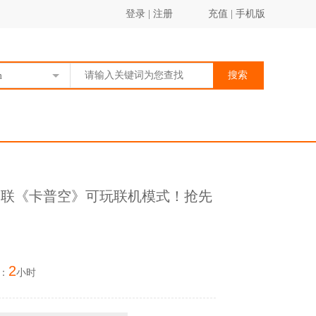
登录
|
注册
充值
|
手机版
搜索
m
关联《卡普空》可玩联机模式！抢先
2
：
小时