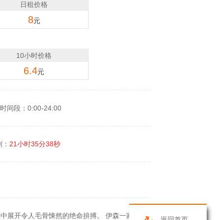
日租价格
8
元
10小时价格
6.4
元
时间段：0:00-24:00
剩：
21小时35分38秒
最新游戏中展开令人毛骨悚然的绝命拚搏。 伊森一家的
返回首页