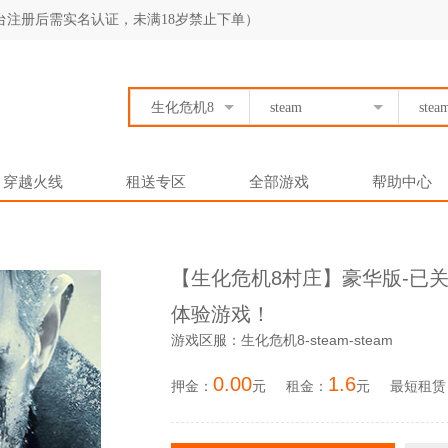
台注册后需实名认证，未满18岁禁止下单）
生化危机8
steam
stea
穿越火线
租送专区
全部游戏
帮助中心
【生化危机8村庄】豪华版-已
体验游戏！
游戏区服：生化危机8-steam-steam
0.00
1.6
押金：
元
租金：
元
最短租赁